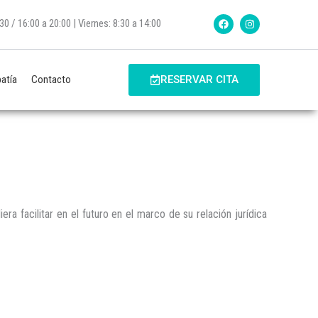
F
I
0 / 16:00 a 20:00 | Viernes: 8:30 a 14:00
a
n
c
s
e
t
b
a
o
g
o
r
atía
Contacto
RESERVAR CITA
k
a
m
a facilitar en el futuro en el marco de su relación jurídica