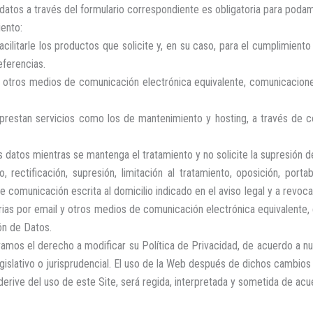
atos a través del formulario correspondiente es obligatoria para poda
iento:
 facilitarle los productos que solicite y, en su caso, para el cumplimien
eferencias.
 y otros medios de comunicación electrónica equivalente, comunicacion
prestan servicios como los de mantenimiento y hosting, a través de c
datos mientras se mantenga el tratamiento y no solicite la supresión d
 rectificación, supresión, limitación al tratamiento, oposición, por
comunicación escrita al domicilio indicado en el aviso legal y a revoca
ias por email y otros medios de comunicación electrónica equivalente, 
ón de Datos.
vamos el derecho a modificar su Política de Privacidad, de acuerdo a nu
islativo o jurisprudencial. El uso de la Web después de dichos cambios 
 derive del uso de este Site, será regida, interpretada y sometida de ac