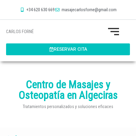
+34 620 630 669
masajecarlosforne@gmail.com
CARLOS FORNÉ
Quiromasajista
RESERVAR CITA
Contacto
Centro de Masajes y
Osteopatía en Algeciras
Tratamientos personalizados y soluciones eficaces