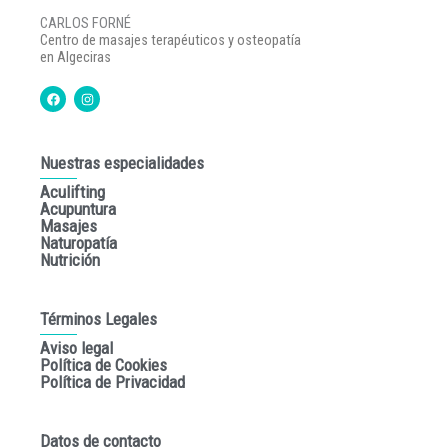
CARLOS FORNÉ
Centro de masajes terapéuticos y osteopatía
en Algeciras
F
I
a
n
c
s
e
t
b
a
o
g
o
r
Nuestras especialidades
k
a
m
Aculifting
Acupuntura
Masajes
Naturopatía
Nutrición
Términos Legales
Aviso legal
Política de Cookies
Política de Privacidad
Datos de contacto