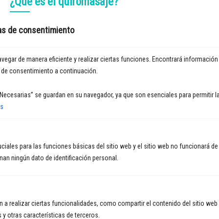
¿Qué es el quiromasaje?
El quiromasaje es una técnica de masaje manual, realizada
exclusivamente con las manos (de ahí el prefijo «quiro», que significa
ias de consentimiento
«mano» en griego), que combina movimientos y presiones controladas
en el cuerpo para aliviar tensiones musculares, mejorar la circulación
sanguínea y promover el bienestar general. A diferencia de otros tipos
egar de manera eficiente y realizar ciertas funciones. Encontrará información
de masajes que pueden utilizar aparatos o aceites especiales, el
 de consentimiento a continuación.
quiromasaje se basa principalmente en el uso de las manos para
realizar distintos tipos de manipulaciones en los músculos y tejidos
ecesarias” se guardan en su navegador, ya que son esenciales para permitir l
del cuerpo.
ás
iales para las funciones básicas del sitio web y el sitio web no funcionará de 
nan ningún dato de identificación personal.
 a realizar ciertas funcionalidades, como compartir el contenido del sitio web
 y otras características de terceros.