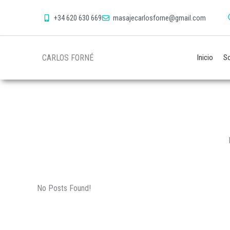
+34 620 630 669
masajecarlosforne@gmail.com
CARLOS FORNÉ
Inicio
So
No Posts Found!