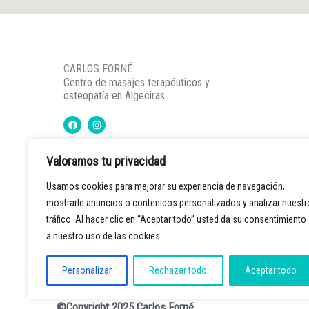
CARLOS FORNÉ
Centro de masajes terapéuticos y
osteopatía en Algeciras
F
I
a
n
c
s
e
t
b
a
o
g
Valoramos tu privacidad
o
r
k
a
m
Usamos cookies para mejorar su experiencia de navegación,
mostrarle anuncios o contenidos personalizados y analizar nuestr
tráfico. Al hacer clic en “Aceptar todo” usted da su consentimiento
a nuestro uso de las cookies.
Personalizar
Rechazar todo
Aceptar todo
©Copyright 2025 Carlos Forné