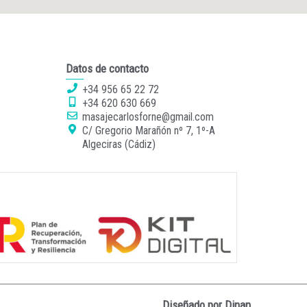
Datos de contacto
+34 956 65 22 72
+34 620 630 669
masajecarlosforne@gmail.com
C/ Gregorio Marañón nº 7, 1º-A
Algeciras (Cádiz)
Diseñado por
Dinan