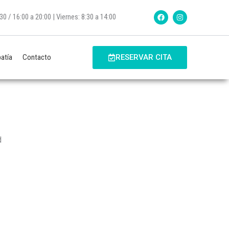
F
I
0 / 16:00 a 20:00 | Viernes: 8:30 a 14:00
a
n
c
s
e
t
b
a
o
g
o
r
atía
Contacto
RESERVAR CITA
k
a
m
d